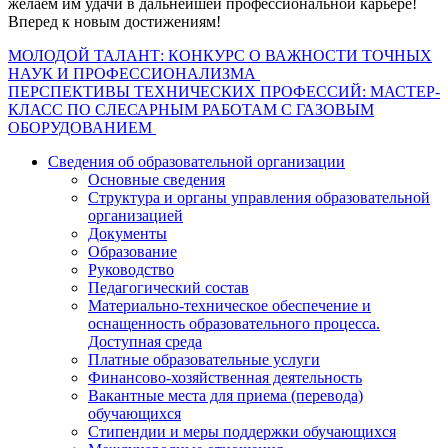
желаем им удачи в дальнейшей профессиональной карьере!
Вперед к новым достижениям!
Навигация
МОЛОДОЙ ТАЛАНТ: КОНКУРС О ВАЖНОСТИ ТОЧНЫХ
НАУК И ПРОФЕССИОНАЛИЗМА
по
ПЕРСПЕКТИВЫ ТЕХНИЧЕСКИХ ПРОФЕССИЙ: МАСТЕР-
записям
КЛАСС ПО СЛЕСАРНЫМ РАБОТАМ С ГАЗОВЫМ
ОБОРУДОВАНИЕМ
Сведения об образовательной организации
Основные сведения
Структура и органы управления образовательной
организацией
Документы
Образование
Руководство
Педагогический состав
Материально-техническое обеспечение и
оснащенность образовательного процесса.
Доступная среда
Платные образовательные услуги
Финансово-хозяйственная деятельность
Вакантные места для приема (перевода)
обучающихся
Стипендии и меры поддержки обучающихся