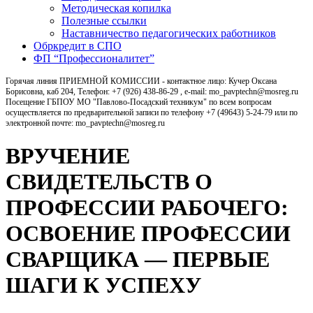
Методическая копилка
Полезные ссылки
Наставничество педагогических работников
Обркредит в СПО
ФП “Профессионалитет”
Горячая линия ПРИЕМНОЙ КОМИССИИ - контактное лицо: Кучер Оксана
Борисовна, каб 204, Телефон: +7 (926) 438-86-29 , e-mail: mo_pavptechn@mosreg.ru
Посещение ГБПОУ МО "Павлово-Посадский техникум" по всем вопросам
осуществляется по предварительной записи по телефону +7 (49643) 5-24-79 или по
электронной почте: mo_pavptechn@mosreg.ru
ВРУЧЕНИЕ
СВИДЕТЕЛЬСТВ О
ПРОФЕССИИ РАБОЧЕГО:
ОСВОЕНИЕ ПРОФЕССИИ
СВАРЩИКА — ПЕРВЫЕ
ШАГИ К УСПЕХУ