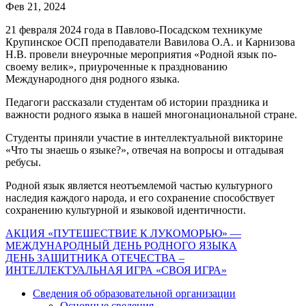
Фев 21, 2024
21 февраля 2024 года в Павлово-Посадском техникуме
Крупинское ОСП преподаватели Вавилова О.А. и Карнизова
Н.В. провели внеурочные мероприятия «Родной язык по-
своему велик», приуроченные к празднованию
Международного дня родного языка.
Педагоги рассказали студентам об истории праздника и
важности родного языка в нашей многонациональной стране.
Студенты приняли участие в интеллектуальной викторине
«Что ты знаешь о языке?», отвечая на вопросы и отгадывая
ребусы.
Родной язык является неотъемлемой частью культурного
наследия каждого народа, и его сохранение способствует
сохранению культурной и языковой идентичности.
Навигация
АКЦИЯ «ПУТЕШЕСТВИЕ К ЛУКОМОРЬЮ» —
МЕЖДУНАРОДНЫЙ ДЕНЬ РОДНОГО ЯЗЫКА
по
ДЕНЬ ЗАЩИТНИКА ОТЕЧЕСТВА –
записям
ИНТЕЛЛЕКТУАЛЬНАЯ ИГРА «СВОЯ ИГРА»
Сведения об образовательной организации
Основные сведения