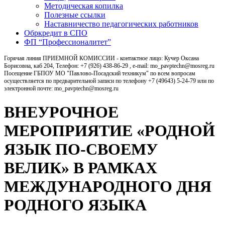
Методическая копилка
Полезные ссылки
Наставничество педагогических работников
Обркредит в СПО
ФП “Профессионалитет”
Горячая линия ПРИЕМНОЙ КОМИССИИ - контактное лицо: Кучер Оксана
Борисовна, каб 204, Телефон: +7 (926) 438-86-29 , e-mail: mo_pavptechn@mosreg.ru
Посещение ГБПОУ МО "Павлово-Посадский техникум" по всем вопросам
осуществляется по предварительной записи по телефону +7 (49643) 5-24-79 или по
электронной почте: mo_pavptechn@mosreg.ru
ВНЕУРОЧНОЕ
МЕРОПРИЯТИЕ «РОДНОЙ
ЯЗЫК ПО-СВОЕМУ
ВЕЛИК» В РАМКАХ
МЕЖДУНАРОДНОГО ДНЯ
РОДНОГО ЯЗЫКА