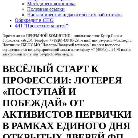
Методическая копилка
Полезные ссылки
Наставничество педагогических работников
Обркредит в СПО
ФП “Профессионалитет”
Горячая линия ПРИЕМНОЙ КОМИССИИ - контактное лицо: Кучер Оксана
Борисовна, каб 204, Телефон: +7 (926) 438-86-29 , e-mail: mo_pavptechn@mosreg.ru
Посещение ГБПОУ МО "Павлово-Посадский техникум" по всем вопросам
осуществляется по предварительной записи по телефону +7 (49643) 5-24-79 или по
электронной почте: mo_pavptechn@mosreg.ru
ВЕСЁЛЫЙ СТАРТ К
ПРОФЕССИИ: ЛОТЕРЕЯ
«ПОСТУПАЙ И
ПОБЕЖДАЙ» ОТ
АКТИВИСТОВ ПЕРВИЧКИ
В РАМКАХ ЕДИНОГО ДНЯ
ОТКРЫТЫХ ДВЕРЕЙ ФП