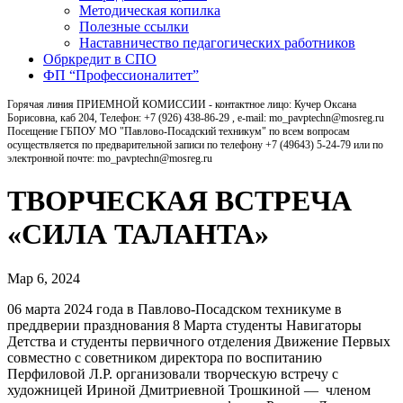
Методическая копилка
Полезные ссылки
Наставничество педагогических работников
Обркредит в СПО
ФП “Профессионалитет”
Горячая линия ПРИЕМНОЙ КОМИССИИ - контактное лицо: Кучер Оксана
Борисовна, каб 204, Телефон: +7 (926) 438-86-29 , e-mail: mo_pavptechn@mosreg.ru
Посещение ГБПОУ МО "Павлово-Посадский техникум" по всем вопросам
осуществляется по предварительной записи по телефону +7 (49643) 5-24-79 или по
электронной почте: mo_pavptechn@mosreg.ru
ТВОРЧЕСКАЯ ВСТРЕЧА
«СИЛА ТАЛАНТА»
Мар 6, 2024
06 марта 2024 года в Павлово-Посадском техникуме в
преддверии празднования 8 Марта студенты Навигаторы
Детства и студенты первичного отделения Движение Первых
совместно с советником директора по воспитанию
Перфиловой Л.Р. организовали творческую встречу с
художницей Ириной Дмитриевной Трошкиной — членом