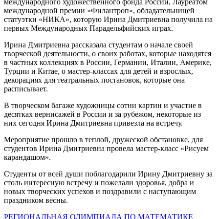
международного художественного фонда России, Лауреатом
международной премии «Филантроп», обладательницей
статуэтки «НИКА», которую Ирина Дмитриевна получила на
первых Международных Парадельфийских играх.
Ирина Дмитриевна рассказала студентам о начале своей
творческой деятельности, о своих работах, которые находятся
в частных коллекциях в России, Германии, Италии, Америке,
Турции и Китае, о мастер-классах для детей и взрослых,
декорациях для театральных постановок, которые она
расписывает.
В творческом багаже художницы сотни картин и участие в
десятках вернисажей в России и за рубежом, некоторые из
них сегодня Ирина Дмитриевна привезла на встречу.
Мероприятие прошло в теплой, дружеской обстановке, для
студентов Ирина Дмитриевна провела мастер-класс «Рисуем
карандашом».
Студенты от всей души поблагодарили Ирину Дмитриевну за
столь интересную встречу и пожелали здоровья, добра и
новых творческих успехов и поздравили с наступающим
праздником весны.
Навигация
РЕГИОНАЛЬНАЯ ОЛИМПИАДА ПО МАТЕМАТИКЕ