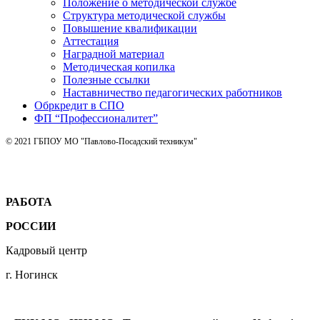
Положение о методической службе
Структура методической службы
Повышение квалификации
Аттестация
Наградной материал
Методическая копилка
Полезные ссылки
Наставничество педагогических работников
Обркредит в СПО
ФП “Профессионалитет”
© 2021 ГБПОУ МО "Павлово-Посадский техникум"
РАБОТА
РОССИИ
Кадровый центр
г. Ногинск