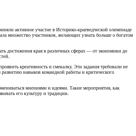
риняли активное участие в Историко-краеведческой олимпиаде
ла множество участников, желающих узнать больше о богатом
вать достижения края в различных сферах — от экономики до
стей.
оявить креативность и смекалку. Эти задания требовали не
л развитию навыков командной работы и критического
 обмениваться мнениями и идеями. Такие мероприятия, как
вивать его культуру и традиции.