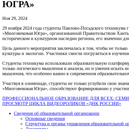
ЮГРА»
Ноя 29, 2024
29 ноября 2024 года студенты Павлово-Посадского техникума 
«Многовековая Югра», организованной Правительством Ханты-
историческом и культурном наследии региона, его значении для
Цель данного мероприятия заключалась в том, чтобы не тольк
культуры и экологии. Участники смогли погрузиться в изучени
Студенты техникума использовали образовательную платформу 
только логического мышления и анализа, но и умения искать 
мышления, что особенно важно в современном образовательно
Участвуя в олимпиаде, студенты не только углубили свои знани
«Многовековая Югра», способствуют формированию у участнико
Навигация
ПРОФЕССИОНАЛЬНОЕ ОБРАЗОВАНИЕ ДЛЯ ВСЕХ: СЕМИ
ПРОСМОТР ЦИКЛА ВИДЕОРОЛИКОВ «ДНК РОССИИ»
по
Сведения об образовательной организации
записям
Основные сведения
Структура и органы управления образовательной о
Документы