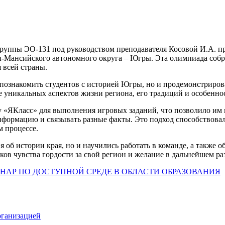
группы ЭО-131 под руководством преподавателя Косовой И.А. п
Мансийского автономного округа – Югры. Эта олимпиада собра
 всей страны.
о познакомить студентов с историей Югры, но и продемонстриро
е уникальных аспектов жизни региона, его традиций и особенно
«ЯКласс» для выполнения игровых заданий, что позволило им пр
информацию и связывать разные факты. Это подход способствова
м процессе.
я об истории края, но и научились работать в команде, а также
в чувства гордости за свой регион и желание в дальнейшем раз
НАР ПО ДОСТУПНОЙ СРЕДЕ В ОБЛАСТИ ОБРАЗОВАНИЯ
рганизацией