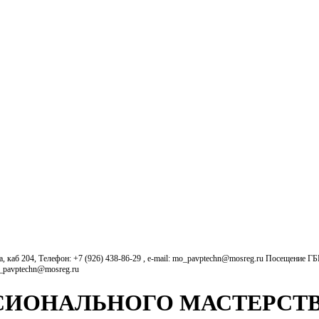
б 204, Телефон: +7 (926) 438-86-29 , e-mail: mo_pavptechn@mosreg.ru Посещение Г
o_pavptechn@mosreg.ru
ИОНАЛЬНОГО МАСТЕРСТВ