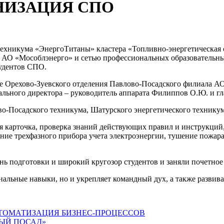
НИЗАЦИЯ СПО
о техникума «ЭнергоТитаны» кластера «Топливно-энергетическа
у АО «Мособлэнерго» и сетью профессиональных образовательны
тудентов СПО.
е Орехово-Зуевского отделения Павлово-Посадского филиала А
рального директора – руководитель аппарата Филиппов О.Ю. и г
во-Посадского техникума, Шатурского энергетического технику
ая карточка, проверка знаний действующих правил и инструкци
ие трехфазного прибора учета электроэнергии, тушение пожара
 подготовки и широкий кругозор студентов и заняли почетное 
нальные навыки, но и укрепляет командный дух, а также развив
ВТОМАТИЗАЦИЯ БИЗНЕС-ПРОЦЕССОВ
ЫЙ ПОСАД»