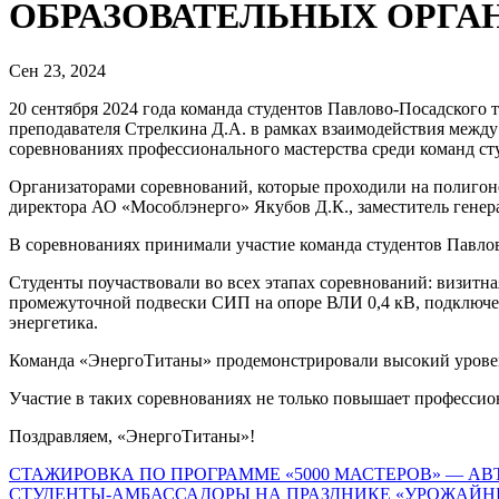
ОБРАЗОВАТЕЛЬНЫХ ОРГА
Сен 23, 2024
20 сентября 2024 года команда студентов Павлово-Посадског
преподавателя Стрелкина Д.А. в рамках взаимодействия межд
соревнованиях профессионального мастерства среди команд с
Организаторами соревнований, которые проходили на полигон
директора АО «Мособлэнерго» Якубов Д.К., заместитель гене
В соревнованиях принимали участие команда студентов Павло
Студенты поучаствовали во всех этапах соревнований: визитн
промежуточной подвески СИП на опоре ВЛИ 0,4 кВ, подключен
энергетика.
Команда «ЭнергоТитаны» продемонстрировали высокий уровень
Участие в таких соревнованиях не только повышает профессио
Поздравляем, «ЭнергоТитаны»!
Навигация
СТАЖИРОВКА ПО ПРОГРАММЕ «5000 МАСТЕРОВ» — А
СТУДЕНТЫ-АМБАССАДОРЫ НА ПРАЗДНИКЕ «УРОЖАЙН