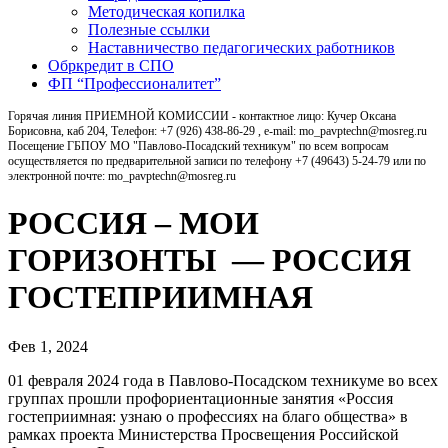
Методическая копилка
Полезные ссылки
Наставничество педагогических работников
Обркредит в СПО
ФП “Профессионалитет”
Горячая линия ПРИЕМНОЙ КОМИССИИ - контактное лицо: Кучер Оксана
Борисовна, каб 204, Телефон: +7 (926) 438-86-29 , e-mail: mo_pavptechn@mosreg.ru
Посещение ГБПОУ МО "Павлово-Посадский техникум" по всем вопросам
осуществляется по предварительной записи по телефону +7 (49643) 5-24-79 или по
электронной почте: mo_pavptechn@mosreg.ru
РОССИЯ – МОИ
ГОРИЗОНТЫ — РОССИЯ
ГОСТЕПРИИМНАЯ
Фев 1, 2024
01 февраля 2024 года в Павлово-Посадском техникуме во всех
группах прошли профориентационные занятия «Россия
гостеприимная: узнаю о профессиях на благо общества» в
рамках проекта Министерства Просвещения Российской