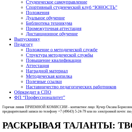
Студенческое самоуправление
Спортивный студенческий клуб “ЮНОСТЬ”
Положения
Дуальное обучение
Библиотека техникума
Промежуточная аттестация
Дистанционное обучение
Выпускнику
Педагогу
Положение о методической службе
Структура методической службы
Повышение квалификации
Аттестация
Наградной материал
Методическая копилка
Полезные ссылки
Наставничество педагогических работников
Обркредит в СПО
ФП “Профессионалитет”
Горячая линия ПРИЕМНОЙ КОМИССИИ - контактное лицо: Кучер Оксана Борисовна, ка
предварительной записи по телефону +7 (49643) 5-24-79 или по электронной почте: m
РАСКРЫВАЯ ТАЛАНТЫ: ТВ