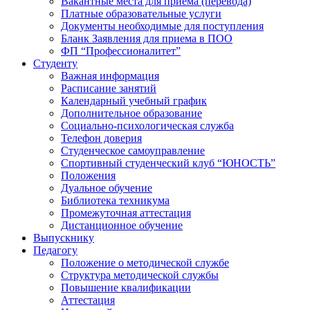
Вакантные места для приема (перевода)
Платные образовательные услуги
Документы необходимые для поступления
Бланк Заявления для приема в ПОО
ФП “Профессионалитет”
Студенту
Важная информация
Расписание занятий
Календарный учебный график
Дополнительное образование
Социально-психологическая служба
Телефон доверия
Студенческое самоуправление
Спортивный студенческий клуб “ЮНОСТЬ”
Положения
Дуальное обучение
Библиотека техникума
Промежуточная аттестация
Дистанционное обучение
Выпускнику
Педагогу
Положение о методической службе
Структура методической службы
Повышение квалификации
Аттестация