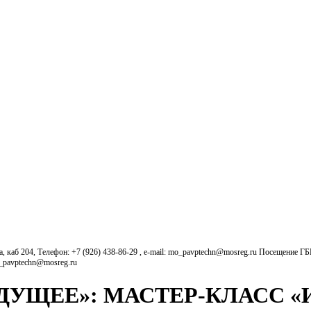
б 204, Телефон: +7 (926) 438-86-29 , e-mail: mo_pavptechn@mosreg.ru Посещение Г
o_pavptechn@mosreg.ru
ДУЩЕЕ»: МАСТЕР‑КЛАСС «