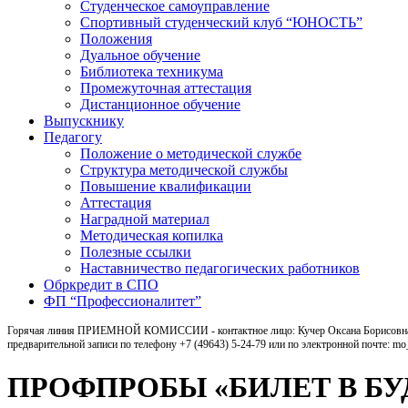
Студенческое самоуправление
Спортивный студенческий клуб “ЮНОСТЬ”
Положения
Дуальное обучение
Библиотека техникума
Промежуточная аттестация
Дистанционное обучение
Выпускнику
Педагогу
Положение о методической службе
Структура методической службы
Повышение квалификации
Аттестация
Наградной материал
Методическая копилка
Полезные ссылки
Наставничество педагогических работников
Обркредит в СПО
ФП “Профессионалитет”
Горячая линия ПРИЕМНОЙ КОМИССИИ - контактное лицо: Кучер Оксана Борисовна, ка
предварительной записи по телефону +7 (49643) 5-24-79 или по электронной почте: m
ПРОФПРОБЫ «БИЛЕТ В БУ