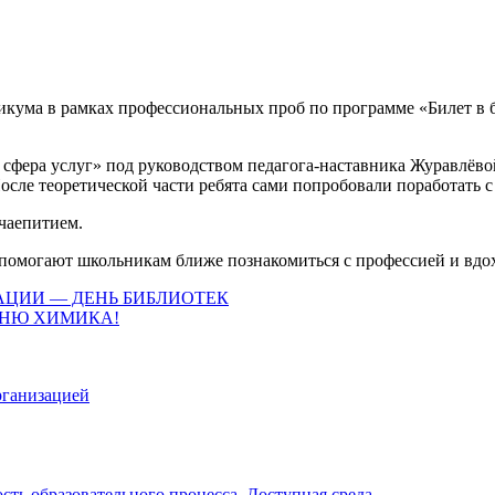
кума в рамках профессиональных проб по программе «Билет в б
 сфера услуг» под руководством педагога‑наставника Журавлё
сле теоретической части ребята сами попробовали поработать с
чаепитием.
 помогают школьникам ближе познакомиться с профессией и вдо
АЦИИ — ДЕНЬ БИБЛИОТЕК
ДНЮ ХИМИКА!
рганизацией
ть образовательного процесса. Доступная среда