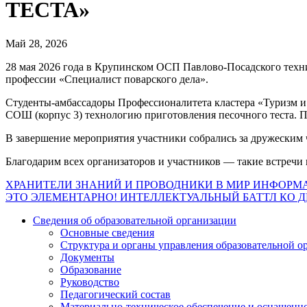
ТЕСТА»
Май 28, 2026
28 мая 2026 года в Крупинском ОСП Павлово-Посадского техни
профессии «Специалист поварского дела».
Студенты‑амбассадоры Профессионалитета кластера «Туризм и
СОШ (корпус 3) технологию приготовления песочного теста. По
В завершение мероприятия участники собрались за дружеским 
Благодарим всех организаторов и участников — такие встречи
Навигация
ХРАНИТЕЛИ ЗНАНИЙ И ПРОВОДНИКИ В МИР ИНФОРМ
ЭТО ЭЛЕМЕНТАРНО! ИНТЕЛЛЕКТУАЛЬНЫЙ БАТТЛ КО 
по
Сведения об образовательной организации
записям
Основные сведения
Структура и органы управления образовательной о
Документы
Образование
Руководство
Педагогический состав
Материально-техническое обеспечение и оснащеннос