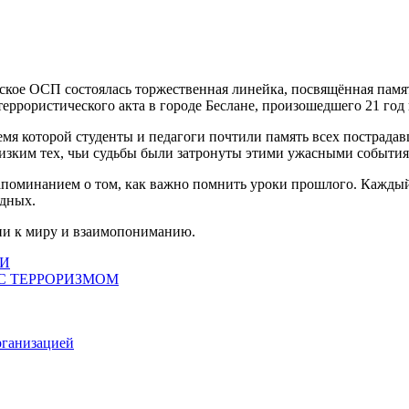
нское ОСП состоялась торжественная линейка, посвящённая пам
террористического акта в городе Беслане, произошедшего 21 год 
мя которой студенты и педагоги почтили память всех пострадав
лизким тех, чьи судьбы были затронуты этими ужасными событи
напоминанием о том, как важно помнить уроки прошлого. Каждый
одных.
нии к миру и взаимопониманию.
ИИ
 С ТЕРРОРИЗМОМ
рганизацией