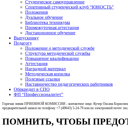
Студенческое самоуправление
Спортивный студенческий клуб “ЮНОСТЬ”
Положения
Дуальное обучение
Библиотека техникума
Промежуточная аттестация
Дистанционное обучение
Выпускнику
Педагогу
Положение о методической службе
Структура методической службы
Повышение квалификации
Аттестация
Наградной материал
Методическая копилка
Полезные ссылки
Наставничество педагогических работников
Обркредит в СПО
ФП “Профессионалитет”
Горячая линия ПРИЕМНОЙ КОМИССИИ - контактное лицо: Кучер Оксана Борисовна, ка
предварительной записи по телефону +7 (49643) 5-24-79 или по электронной почте: m
ПОМНИТЬ, ЧТОБЫ ПРЕДО