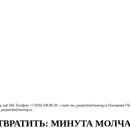
б 204, Телефон: +7 (926) 438-86-29 , e-mail: mo_pavptechn@mosreg.ru Посещение Г
o_pavptechn@mosreg.ru
ТВРАТИТЬ: МИНУТА МОЛЧА