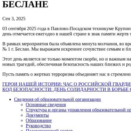
БЕСЛАНЕ
Сен 3, 2025
03 сентября 2025 года в Павлово-Посадском техникуме Крупи
день отмечается ежегодно в нашей стране в знак памяти жертв 
В рамках мероприятия была объявлена минута молчания, во вре
№ 1 г. Беслан. Мы выражаем искреннее сочувствие семьям и б
Этот день является не только моментом скорби, но и важным 
новых трагедий, обеспечивая безопасность наших близких и р
Пусть память о жертвах терроризма объединяет нас в стремле
Навигация
ГЕРОИ НАШЕЙ ИСТОРИИ: ЧАС О РОССИЙСКОЙ ГВАРД
КОД БЕЗОПАСНОСТИ: ДЕНЬ СОЛИДАРНОСТИ В БОРЬБЕ
по
Сведения об образовательной организации
записям
Основные сведения
Структура и органы управления образовательной о
Документы
Образование
Руководство
Педагогический состав