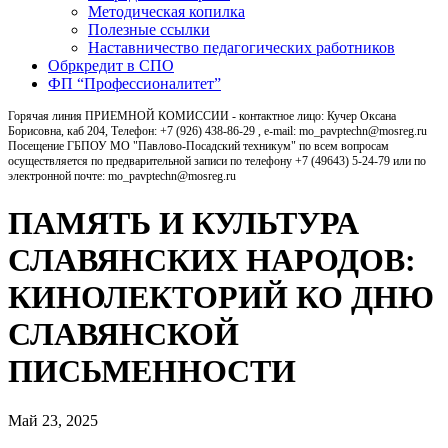
Методическая копилка
Полезные ссылки
Наставничество педагогических работников
Обркредит в СПО
ФП “Профессионалитет”
Горячая линия ПРИЕМНОЙ КОМИССИИ - контактное лицо: Кучер Оксана
Борисовна, каб 204, Телефон: +7 (926) 438-86-29 , e-mail: mo_pavptechn@mosreg.ru
Посещение ГБПОУ МО "Павлово-Посадский техникум" по всем вопросам
осуществляется по предварительной записи по телефону +7 (49643) 5-24-79 или по
электронной почте: mo_pavptechn@mosreg.ru
ПАМЯТЬ И КУЛЬТУРА
СЛАВЯНСКИХ НАРОДОВ:
КИНОЛЕКТОРИЙ КО ДНЮ
СЛАВЯНСКОЙ
ПИСЬМЕННОСТИ
Май 23, 2025