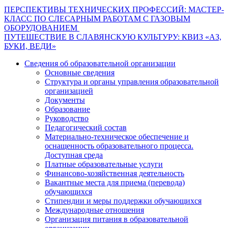
Навигация
ПЕРСПЕКТИВЫ ТЕХНИЧЕСКИХ ПРОФЕССИЙ: МАСТЕР-
КЛАСС ПО СЛЕСАРНЫМ РАБОТАМ С ГАЗОВЫМ
по
ОБОРУДОВАНИЕМ
записям
ПУТЕШЕСТВИЕ В СЛАВЯНСКУЮ КУЛЬТУРУ: КВИЗ «АЗ,
БУКИ, ВЕДИ»
Сведения об образовательной организации
Основные сведения
Структура и органы управления образовательной
организацией
Документы
Образование
Руководство
Педагогический состав
Материально-техническое обеспечение и
оснащенность образовательного процесса.
Доступная среда
Платные образовательные услуги
Финансово-хозяйственная деятельность
Вакантные места для приема (перевода)
обучающихся
Стипендии и меры поддержки обучающихся
Международные отношения
Организация питания в образовательной