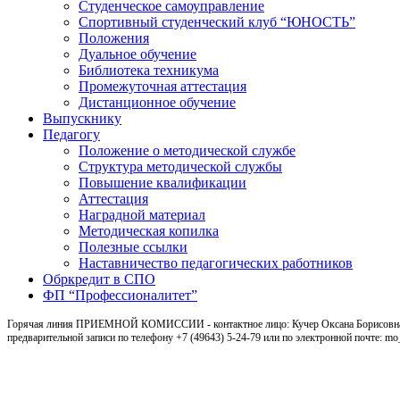
Студенческое самоуправление
Спортивный студенческий клуб “ЮНОСТЬ”
Положения
Дуальное обучение
Библиотека техникума
Промежуточная аттестация
Дистанционное обучение
Выпускнику
Педагогу
Положение о методической службе
Структура методической службы
Повышение квалификации
Аттестация
Наградной материал
Методическая копилка
Полезные ссылки
Наставничество педагогических работников
Обркредит в СПО
ФП “Профессионалитет”
Горячая линия ПРИЕМНОЙ КОМИССИИ - контактное лицо: Кучер Оксана Борисовна, ка
предварительной записи по телефону +7 (49643) 5-24-79 или по электронной почте: m