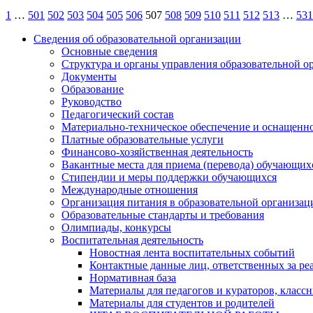
Пагинация
1
…
501
502
503
504
505
506
507
508
509
510
511
512
513
…
531
записей
Сведения об образовательной организации
Основные сведения
Структура и органы управления образовательной о
Документы
Образование
Руководство
Педагогический состав
Материально-техническое обеспечение и оснащеннос
Платные образовательные услуги
Финансово-хозяйственная деятельность
Вакантные места для приема (перевода) обучающих
Стипендии и меры поддержки обучающихся
Международные отношения
Организация питания в образовательной организац
Образовательные стандарты и требования
Олимпиады, конкурсы
Воспитательная деятельность
Новостная лента воспитательных событий
Контактные данные лиц, ответственных за ре
Нормативная база
Материалы для педагогов и кураторов, класс
Материалы для студентов и родителей