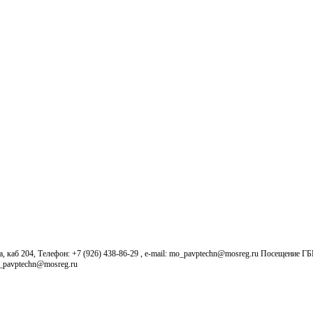
б 204, Телефон: +7 (926) 438-86-29 , e-mail: mo_pavptechn@mosreg.ru Посещение Г
o_pavptechn@mosreg.ru
Новости