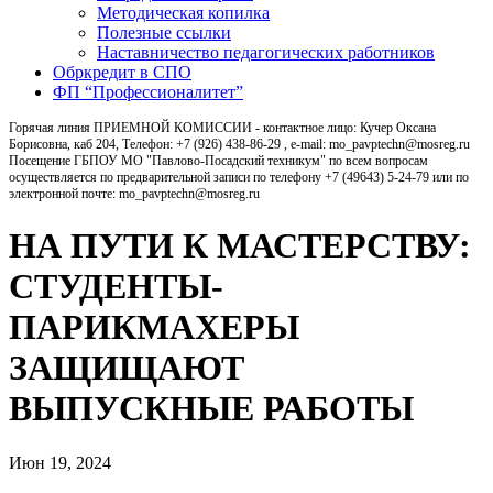
Методическая копилка
Полезные ссылки
Наставничество педагогических работников
Обркредит в СПО
ФП “Профессионалитет”
Горячая линия ПРИЕМНОЙ КОМИССИИ - контактное лицо: Кучер Оксана
Борисовна, каб 204, Телефон: +7 (926) 438-86-29 , e-mail: mo_pavptechn@mosreg.ru
Посещение ГБПОУ МО "Павлово-Посадский техникум" по всем вопросам
осуществляется по предварительной записи по телефону +7 (49643) 5-24-79 или по
электронной почте: mo_pavptechn@mosreg.ru
НА ПУТИ К МАСТЕРСТВУ:
СТУДЕНТЫ-
ПАРИКМАХЕРЫ
ЗАЩИЩАЮТ
ВЫПУСКНЫЕ РАБОТЫ
Июн 19, 2024