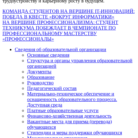
трудоустройству и карьерному росту в будущем.
Навигация
КОМАНДА СТУДЕНТОВ НА ВЕРШИНЕ IT-ИННОВАЦИЙ:
ПОБЕДА В КВЕСТЕ «ВОКРУГ ИНФОРМАТИКИ»
по
НА ВЕРШИНЕ ПРОФЕССИОНАЛИЗМА: СТУДЕНТ
записям
ТЕХНИКУМА ПОБЕЖДАЕТ В ЧЕМПИОНАТЕ ПО
ПРОФЕССИОНАЛЬНОМУ МАСТЕРСТВУ
«ПРОФЕССИОНАЛЫ»
Сведения об образовательной организации
Основные сведения
Структура и органы управления образовательной
организацией
Документы
Образование
Руководство
Педагогический состав
Материально-техническое обеспечение и
оснащенность образовательного процесса.
Доступная среда
Платные образовательные услуги
Финансово-хозяйственная деятельность
Вакантные места для приема (перевода)
обучающихся
Стипендии и меры поддержки обучающихся