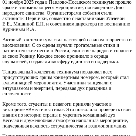
01 ноября 2025 года в Павлово-Посадском техникуме прошло
яркое и запоминающееся мероприятие, посвященное Дню
народного единства. Организаторами события стали
активисты Первички, совместно с наставниками Усачевой
Е.Е., Мишиной Е.Н. и советником директора по воспитанию
Курниным И.А.
Актовый зал техникума стал настоящей оазисом творчества и
вдохновения. С со сцены звучали трогательные стихи и
патриотические песни о России, единстве народов и гордости
за свою Родину. Каждое слово проникало в сердца
слушателей, создавая атмосферу единства и поддержки.
Танцевальный коллектив техникума порадовал всех
присутствующих ярким концертным номером, который стал
кульминацией мероприятия. Участники танцевали с
энтузиазмом и энергией, передавая дух праздника и
сплоченности.
Кроме того, студенты и педагоги приняли участие в
викторине «Вместе мы сила». Это позволило проверить свои
знания по истории страны и укрепить командный дух.
Веселая и дружелюбная атмосфера наполнила мероприятие,
подчеркивая важность сотрудничества и взаимопонимания.