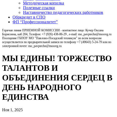
Методическая копилка
Полезные ссылки
Наставничество педагогических работников
Обркредит в СПО
ФП “Профессионалитет”
Горячая линия ПРИЕМНОЙ КОМИССИИ - контактное лицо: Кучер Оксана
Борисовна, каб 204, Телефон: +7 (926) 438-86-29 , e-mail: mo_pavptechn@mosreg.ru
Посещение ГБПОУ МО "Павлово-Посадский техникум" по всем вопросам
осуществляется по предварительной записи по телефону +7 (49643) 5-24-79 или по
электронной почте: mo_pavptechn@mosreg.ru
МЫ ЕДИНЫ! ТОРЖЕСТВО
ТАЛАНТОВ И
ОБЪЕДИНЕНИЯ СЕРДЕЦ В
ДЕНЬ НАРОДНОГО
ЕДИНСТВА
Ноя 1, 2025