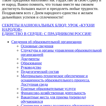
Такие праздники наполняют нас гордостью за свою страну и
ее народ. Важно помнить, что только вместе мы сможем
достигнуть больших высот и преодолеть любые трудности.
Поздравляем всех с Днем народного единства и желаем
дальнейших успехов и сплоченности!
Навигация
СЕКРЕТЫ НАЦИОНАЛЬНЫХ БЛЮД: УРОК «КУХНИ
НАРОДОВ»
по
ЕДИНСТВО В СЕРДЦЕ: С ПРАЗДНИКОМ РОССИЯ!
записям
Сведения об образовательной организации
Основные сведения
Структура и органы управления образовательной
организацией
Документы
Образование
Руководство
Педагогический состав
Материально-техническое обеспечение и
оснащенность образовательного процесса.
Доступная среда
Платные образовательные услуги
Финансово-хозяйственная деятельность
Вакантные места для приема (перевода)
обучающихся
Стипендии и меры поддержки обучающихся