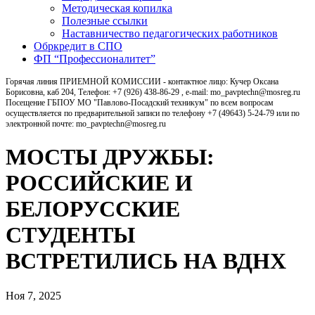
Методическая копилка
Полезные ссылки
Наставничество педагогических работников
Обркредит в СПО
ФП “Профессионалитет”
Горячая линия ПРИЕМНОЙ КОМИССИИ - контактное лицо: Кучер Оксана
Борисовна, каб 204, Телефон: +7 (926) 438-86-29 , e-mail: mo_pavptechn@mosreg.ru
Посещение ГБПОУ МО "Павлово-Посадский техникум" по всем вопросам
осуществляется по предварительной записи по телефону +7 (49643) 5-24-79 или по
электронной почте: mo_pavptechn@mosreg.ru
МОСТЫ ДРУЖБЫ:
РОССИЙСКИЕ И
БЕЛОРУССКИЕ
СТУДЕНТЫ
ВСТРЕТИЛИСЬ НА ВДНХ
Ноя 7, 2025