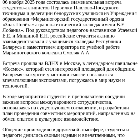
06 ноября 2025 года состоялась знаменательная встреча
студентов-активистов Первички Павлово-Посадского
техникума и делегации белорусских учащихся из Учреждения
образования «Марьиногорский государственный ордена
«Знак Почёта» аграрно-технический колледж имени В.Е.
Лобанка». Под руководством педагогов-наставников Усачевой
Е.Е. и Мишиной Е.Н. российские студенты активно
взаимодействовали с учащимися колледжа Республики
Беларусь и заместителем директора по учебной работе
Марьиногорского колледжа Смоляк А.А.
Встреча прошла на ВДНХ в Москве, в легендарном павильоне
«Космос», который стал интересной площадкой для общения.
Во время экскурсии участники смогли насладиться
впечатляющими экспонатами, погружаясь в мир науки и
технологий.
В ходе мероприятия студенты и преподаватели обсудили
важные вопросы международного сотрудничества,
основываясь на существующем соглашении, и разработали
план проведения совместных мероприятий, направленных на
обмен опытом и культурное взаимодействие.
Общение происходило в дружеской атмосфере, студенты и
педагоги делились своими идеями и впечатлениями, что