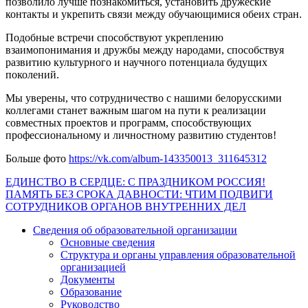
позволило лучше познакомиться, установить дружеские
контакты и укрепить связи между обучающимися обеих стран.
Подобные встречи способствуют укреплению
взаимопонимания и дружбы между народами, способствуя
развитию культурного и научного потенциала будущих
поколений.
Мы уверены, что сотрудничество с нашими белорусскими
коллегами станет важным шагом на пути к реализации
совместных проектов и программ, способствующих
профессиональному и личностному развитию студентов!
Больше фото
https://vk.com/album-143350013_311645312
Навигация
ЕДИНСТВО В СЕРДЦЕ: С ПРАЗДНИКОМ РОССИЯ!
ПАМЯТЬ БЕЗ СРОКА ДАВНОСТИ: ЧТИМ ПОДВИГИ
по
СОТРУДНИКОВ ОРГАНОВ ВНУТРЕННИХ ДЕЛ
записям
Сведения об образовательной организации
Основные сведения
Структура и органы управления образовательной
организацией
Документы
Образование
Руководство