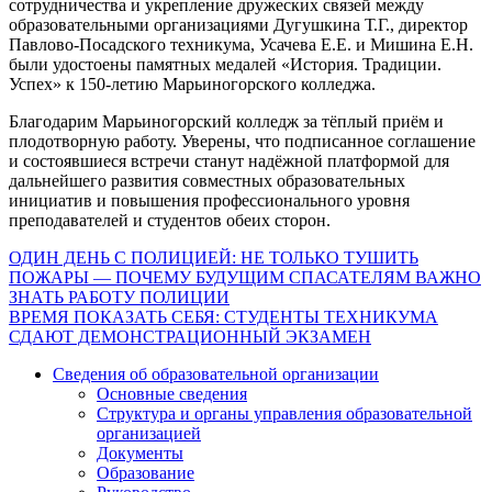
сотрудничества и укрепление дружеских связей между
образовательными организациями Дугушкина Т.Г., директор
Павлово‑Посадского техникума, Усачева Е.Е. и Мишина Е.Н.
были удостоены памятных медалей «История. Традиции.
Успех» к 150‑летию Марьиногорского колледжа.
Благодарим Марьиногорский колледж за тёплый приём и
плодотворную работу. Уверены, что подписанное соглашение
и состоявшиеся встречи станут надёжной платформой для
дальнейшего развития совместных образовательных
инициатив и повышения профессионального уровня
преподавателей и студентов обеих сторон.
Навигация
ОДИН ДЕНЬ С ПОЛИЦИЕЙ: НЕ ТОЛЬКО ТУШИТЬ
ПОЖАРЫ — ПОЧЕМУ БУДУЩИМ СПАСАТЕЛЯМ ВАЖНО
по
ЗНАТЬ РАБОТУ ПОЛИЦИИ
записям
ВРЕМЯ ПОКАЗАТЬ СЕБЯ: СТУДЕНТЫ ТЕХНИКУМА
СДАЮТ ДЕМОНСТРАЦИОННЫЙ ЭКЗАМЕН
Сведения об образовательной организации
Основные сведения
Структура и органы управления образовательной
организацией
Документы
Образование