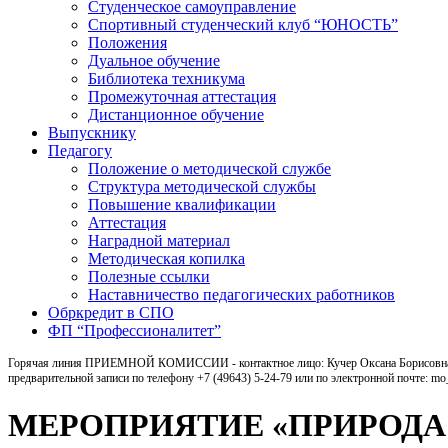
Студенческое самоуправление
Спортивный студенческий клуб “ЮНОСТЬ”
Положения
Дуальное обучение
Библиотека техникума
Промежуточная аттестация
Дистанционное обучение
Выпускнику
Педагогу
Положение о методической службе
Структура методической службы
Повышение квалификации
Аттестация
Наградной материал
Методическая копилка
Полезные ссылки
Наставничество педагогических работников
Обркредит в СПО
ФП “Профессионалитет”
Горячая линия ПРИЕМНОЙ КОМИССИИ - контактное лицо: Кучер Оксана Борисовна, ка
предварительной записи по телефону +7 (49643) 5-24-79 или по электронной почте: m
МЕРОПРИЯТИЕ «ПРИРОДА