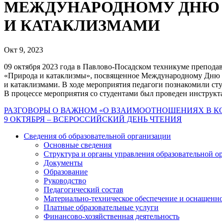
МЕЖДУНАРОДНОМУ ДНЮ 
И КАТАКЛИЗМАМИ
Окт 9, 2023
09 октября 2023 года в Павлово-Посадском техникуме препода
«Природа и катаклизмы», посвященное Международному Дню б
и катаклизмами. В ходе мероприятия педагоги познакомили ст
В процессе мероприятия со студентами был проведен инструкта
Навигация
РАЗГОВОРЫ О ВАЖНОМ «О ВЗАИМООТНОШЕНИЯХ В КО
9 ОКТЯБРЯ – ВСЕРОССИЙСКИЙ ДЕНЬ ЧТЕНИЯ
по
Сведения об образовательной организации
записям
Основные сведения
Структура и органы управления образовательной о
Документы
Образование
Руководство
Педагогический состав
Материально-техническое обеспечение и оснащеннос
Платные образовательные услуги
Финансово-хозяйственная деятельность