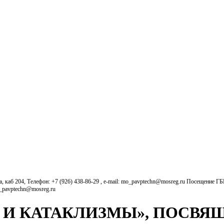
б 204, Телефон: +7 (926) 438-86-29 , e-mail: mo_pavptechn@mosreg.ru Посещение Г
o_pavptechn@mosreg.ru
 И КАТАКЛИЗМЫ», ПОСВЯ