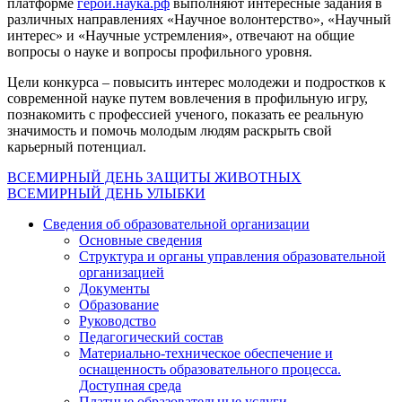
платформе
герои.наука.рф
выполняют интересные задания в
различных направлениях «Научное волонтерство», «Научный
интерес» и «Научные устремления», отвечают на общие
вопросы о науке и вопросы профильного уровня.
Цели конкурса – повысить интерес молодежи и подростков к
современной науке путем вовлечения в профильную игру,
познакомить с профессией ученого, показать ее реальную
значимость и помочь молодым людям раскрыть свой
карьерный потенциал.
Навигация
ВСЕМИРНЫЙ ДЕНЬ ЗАЩИТЫ ЖИВОТНЫХ
ВСЕМИРНЫЙ ДЕНЬ УЛЫБКИ
по
Сведения об образовательной организации
записям
Основные сведения
Структура и органы управления образовательной
организацией
Документы
Образование
Руководство
Педагогический состав
Материально-техническое обеспечение и
оснащенность образовательного процесса.
Доступная среда
Платные образовательные услуги