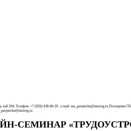
б 204, Телефон: +7 (926) 438-86-29 , e-mail: mo_pavptechn@mosreg.ru Посещение Г
o_pavptechn@mosreg.ru
АЙН‑СЕМИНАР «ТРУДОУСТР