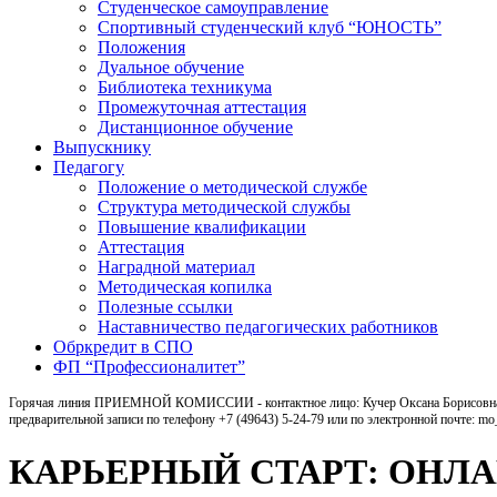
Студенческое самоуправление
Спортивный студенческий клуб “ЮНОСТЬ”
Положения
Дуальное обучение
Библиотека техникума
Промежуточная аттестация
Дистанционное обучение
Выпускнику
Педагогу
Положение о методической службе
Структура методической службы
Повышение квалификации
Аттестация
Наградной материал
Методическая копилка
Полезные ссылки
Наставничество педагогических работников
Обркредит в СПО
ФП “Профессионалитет”
Горячая линия ПРИЕМНОЙ КОМИССИИ - контактное лицо: Кучер Оксана Борисовна, ка
предварительной записи по телефону +7 (49643) 5-24-79 или по электронной почте: m
КАРЬЕРНЫЙ СТАРТ: ОНЛ