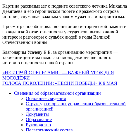
Картина рассказывает о подвиге советского летчика Михаила
Девятаева и его героическом побеге с вражеского острова —
история, служащая важным уроком мужества и патриотизма.
Просмотр способствовал воспитанию исторической памяти и
гражданской ответственности у студентов, вызвав живой
интерес и разговоры о судьбах людей в годы Великой
Отечественной войны.
Благодарим Усачеву Е.Е. за организацию мероприятия —
такие инициативы помогают молодежи лучше понять
историю и ценности нашей страны.
Навигация
«НЕ ИГРАЙ С РЕЛЬСАМИ» — ВАЖНЫЙ УРОК ДЛЯ
МОЛОДЁЖИ
по
ГОЛОСА ПОКОЛЕНИЙ: «ПЕСНИ ПОБЕДЫ» К 9 МАЯ
записям
Сведения об образовательной организации
Основные сведения
Структура и органы управления образовательной
организацией
Документы
Образование
Руководство
Педагогический состав