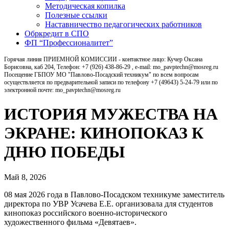
Методическая копилка
Полезные ссылки
Наставничество педагогических работников
Обркредит в СПО
ФП “Профессионалитет”
Горячая линия ПРИЕМНОЙ КОМИССИИ - контактное лицо: Кучер Оксана
Борисовна, каб 204, Телефон: +7 (926) 438-86-29 , e-mail: mo_pavptechn@mosreg.ru
Посещение ГБПОУ МО "Павлово-Посадский техникум" по всем вопросам
осуществляется по предварительной записи по телефону +7 (49643) 5-24-79 или по
электронной почте: mo_pavptechn@mosreg.ru
ИСТОРИЯ МУЖЕСТВА НА
ЭКРАНЕ: КИНОПОКАЗ К
ДНЮ ПОБЕДЫ
Май 8, 2026
08 мая 2026 года в Павлово‑Посадском техникуме заместитель
директора по УВР Усачева Е.Е. организовала для студентов
кинопоказ российского военно‑исторического
художественного фильма «Девятаев».