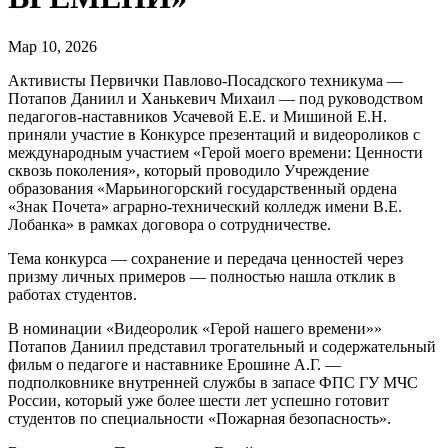
Мар 10, 2026
Активисты Первички Павлово‑Посадского техникума —
Потапов Даниил и Ханькевич Михаил — под руководством
педагогов‑наставников Усачевой Е.Е. и Мишиной Е.Н.
приняли участие в Конкурсе презентаций и видеороликов с
международным участием «Герой моего времени: Ценности
сквозь поколения», который проводило Учреждение
образования «Марьиногорский государственный ордена
«Знак Почета» аграрно‑технический колледж имени В.Е.
Лобанка» в рамках договора о сотрудничестве.
Тема конкурса — сохранение и передача ценностей через
призму личных примеров — полностью нашла отклик в
работах студентов.
В номинации «Видеоролик «Герой нашего времени»»
Потапов Даниил представил трогательный и содержательный
фильм о педагоге и наставнике Ерошине А.Г. —
подполковнике внутренней службы в запасе ФПС ГУ МЧС
России, который уже более шести лет успешно готовит
студентов по специальности «Пожарная безопасность».