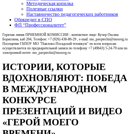
Методическая копилка
Полезные ссылки
Наставничество педагогических работников
Обркредит в СПО
ФП “Профессионалитет”
Горячая линия ПРИЕМНОЙ КОМИССИИ - контактное лицо: Кучер Оксана
Борисовна, каб 204, Телефон: +7 (926) 438-86-29 , e-mail: mo_pavptechn@mosreg.ru
Посещение ГБПОУ МО "Павлово-Посадский техникум" по всем вопросам
осуществляется по предварительной записи по телефону +7 (49643) 5-24-79 или по
электронной почте: mo_pavptechn@mosreg.ru
ИСТОРИИ, КОТОРЫЕ
ВДОХНОВЛЯЮТ: ПОБЕДА
В МЕЖДУНАРОДНОМ
КОНКУРСЕ
ПРЕЗЕНТАЦИЙ И ВИДЕО
«ГЕРОЙ МОЕГО
ВРЕМЕНИ»