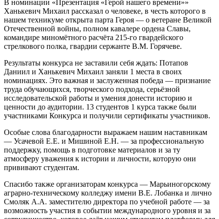
В номинации «Презентация «Герой нашего времени»»
Ханькевич Михаил рассказал о человеке, в честь которого в
нашем техникуме открыта парта Героя — о ветеране Великой
Отечественной войны, полном кавалере ордена Славы,
командире миномётного расчёта 215-го гвардейского
стрелкового полка, гвардии сержанте В.М. Горячеве.
Результаты конкурса не заставили себя ждать: Потапов
Даниил и Ханькевич Михаил заняли 1 места в своих
номинациях. Это важная и заслуженная победа — признание
труда обучающихся, творческого подхода, серьёзной
исследовательской работы и умения донести историю и
ценности до аудитории. 13 студентов 1 курса также были
участниками Конкурса и получили сертификаты участников.
Особые слова благодарности выражаем нашим наставникам
— Усачевой Е.Е. и Мишиной Е.Н. — за профессиональную
поддержку, помощь в подготовке материалов и за ту
атмосферу уважения к истории и личности, которую они
прививают студентам.
Спасибо также организаторам конкурса — Марьиногорскому
аграрно‑техническому колледжу имени В.Е. Лобанка и лично
Смоляк А.А. заместителю директора по учебной работе — за
возможность участия в событии международного уровня и за