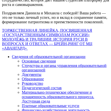
сотрудничество, которое даёт нашим студентам платформу для
роста и самовыражения.
Поздравляем Даниила и Михаила с победой! Ваша работа —
это не только личный успех, но и вклад в сохранение памяти,
формирование патриотизма и преемственности поколений.
Навигация
ТОРЖЕСТВЕННАЯ ЛИНЕЙКА, ПОСВЯЩЕННАЯ
«ГОСУДАРСТВЕННЫМ СИМВОЛАМ РОССИИ»
по
МОЛОДЁЖЬ И ТРАДИЦИИ: ИСТОРИЯ РУСИ В
записям
ВОПРОСАХ И ОТВЕТАХ — БРЕЙН‑РИНГ ОТ МЦ
«АВАНГАРД»
Сведения об образовательной организации
Основные сведения
Структура и органы управления образовательной
организацией
Документы
Образование
Руководство
Педагогический состав
Материально-техническое обеспечение и
оснащенность образовательного процесса.
Доступная среда
Платные образовательные услуги
Финансово-хозяйственная деятельность