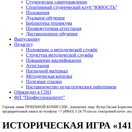
Студенческое самоуправление
Спортивный студенческий клуб “ЮНОСТЬ”
Положения
Дуальное обучение
Библиотека техникума
Промежуточная аттестация
Дистанционное обучение
Выпускнику
Педагогу
Положение о методической службе
Структура методической службы
Повышение квалификации
Аттестация
Наградной материал
Методическая копилка
Полезные ссылки
Наставничество педагогических работников
Обркредит в СПО
ФП “Профессионалитет”
Горячая линия ПРИЕМНОЙ КОМИССИИ - контактное лицо: Кучер Оксана Борисовна, ка
предварительной записи по телефону +7 (49643) 5-24-79 или по электронной почте: m
ИСТОРИЧЕСКАЯ ИГРА «14