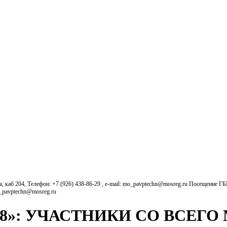
б 204, Телефон: +7 (926) 438-86-29 , e-mail: mo_pavptechn@mosreg.ru Посещение Г
o_pavptechn@mosreg.ru
18»: УЧАСТНИКИ СО ВСЕГО