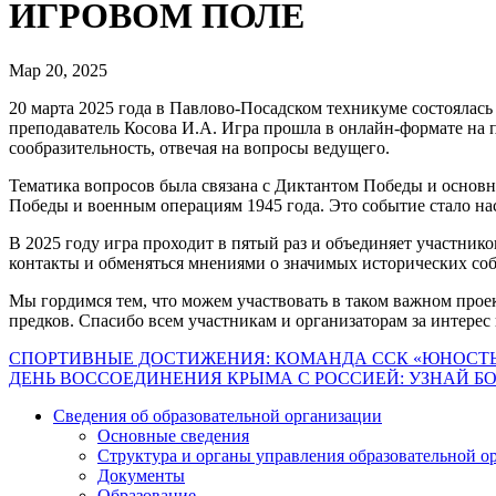
ИГРОВОМ ПОЛЕ
Мар 20, 2025
20 марта 2025 года в Павлово-Посадском техникуме состоялас
преподаватель Косова И.А. Игра прошла в онлайн-формате на пл
сообразительность, отвечая на вопросы ведущего.
Тематика вопросов была связана с Диктантом Победы и осно
Победы и военным операциям 1945 года. Это событие стало нас
В 2025 году игра проходит в пятый раз и объединяет участник
контакты и обменяться мнениями о значимых исторических со
Мы гордимся тем, что можем участвовать в таком важном про
предков. Спасибо всем участникам и организаторам за интерес 
Навигация
СПОРТИВНЫЕ ДОСТИЖЕНИЯ: КОМАНДА ССК «ЮНОСТЬ
ДЕНЬ ВОССОЕДИНЕНИЯ КРЫМА С РОССИЕЙ: УЗНАЙ БО
по
Сведения об образовательной организации
записям
Основные сведения
Структура и органы управления образовательной о
Документы
Образование