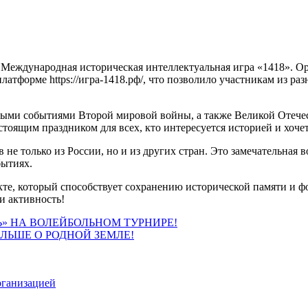
ь Международная историческая интеллектуальная игра «1418». О
атформе https://игра-1418.рф/, что позволило участникам из ра
вными событиями Второй мировой войны, а также Великой Отече
тоящим праздником для всех, кто интересуется историей и хочет
ов не только из России, но и из других стран. Это замечательна
бытиях.
екте, который способствует сохранению исторической памяти и
и активность!
» НА ВОЛЕЙБОЛЬНОМ ТУРНИРЕ!
ЛЬШЕ О РОДНОЙ ЗЕМЛЕ!
рганизацией