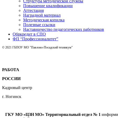
Структура методической службы
Повышение квалификации
Аттестация
Наградной материал
Методическая копилка
Полезные ссылки
Наставничество педагогических работников
Обркредит в СПО
ФП “Профессионалитет”
© 2021 ГБПОУ МО "Павлово-Посадский техникум"
РАБОТА
РОССИИ
Кадровый центр
г. Ногинск
ГКУ МО «ЦЗН МО» Территориальный отдел № 1
информир