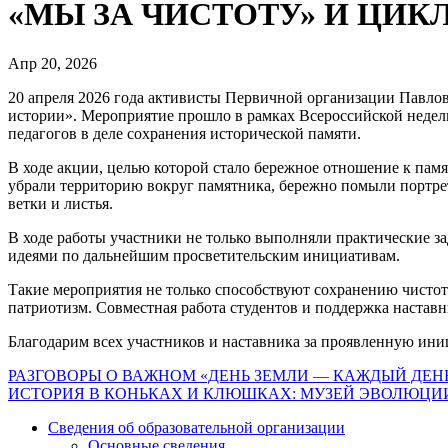
«МЫ ЗА ЧИСТОТУ» И ЦИ
Апр 20, 2026
20 апреля 2026 года активисты Первичной организации Павло
истории». Мероприятие прошло в рамках Всероссийской недел
педагогов в деле сохранения исторической памяти.
В ходе акции, целью которой стало бережное отношение к па
убрали территорию вокруг памятника, бережно помыли портрет
ветки и листья.
В ходе работы участники не только выполняли практические з
идеями по дальнейшим просветительским инициативам.
Такие мероприятия не только способствуют сохранению чистот
патриотизм. Совместная работа студентов и поддержка настав
Благодарим всех участников и наставника за проявленную ини
Навигация
РАЗГОВОРЫ О ВАЖНОМ «ДЕНЬ ЗЕМЛИ — КАЖДЫЙ ДЕН
ИСТОРИЯ В КОНЬКАХ И КЛЮШКАХ: МУЗЕЙ ЭВОЛЮЦИИ
по
Сведения об образовательной организации
записям
Основные сведения