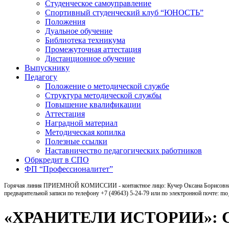
Студенческое самоуправление
Спортивный студенческий клуб “ЮНОСТЬ”
Положения
Дуальное обучение
Библиотека техникума
Промежуточная аттестация
Дистанционное обучение
Выпускнику
Педагогу
Положение о методической службе
Структура методической службы
Повышение квалификации
Аттестация
Наградной материал
Методическая копилка
Полезные ссылки
Наставничество педагогических работников
Обркредит в СПО
ФП “Профессионалитет”
Горячая линия ПРИЕМНОЙ КОМИССИИ - контактное лицо: Кучер Оксана Борисовна, ка
предварительной записи по телефону +7 (49643) 5-24-79 или по электронной почте: m
«ХРАНИТЕЛИ ИСТОРИИ»: