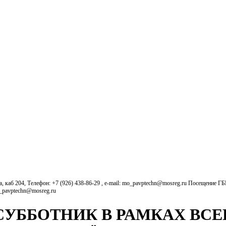
б 204, Телефон: +7 (926) 438-86-29 , e-mail: mo_pavptechn@mosreg.ru Посещение Г
o_pavptechn@mosreg.ru
 СУББОТНИК В РАМКАХ ВС