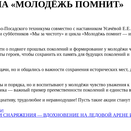
КЛА «МОЛОДЁЖЬ ПОМНИТ»
во‑Посадского техникума совместно с наставником Усачёвой Е.
и субботников «Мы за чистоту» и цикла «Молодёжь помнит — ист
мяти о подвиге прошлых поколений и формирование у молодёжи 
ы героев, чтобы сохранить их память для будущих поколений и 
адачи, но и общались о важности сохранения исторических мест
ы и порядка, но и воспитывают у молодёжи чувство уважения к
ника — важный пример преемственности поколений и единства в
циативу, трудолюбие и неравнодушие! Пусть такие акции станут
Ь»
 СНАРЯЖЕНИЯ — ВДОХНОВЕНИЕ НА ЛЕДОВОЙ АРЕНЕ ИМ