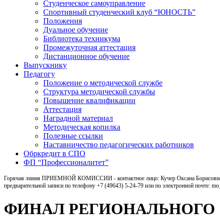
Студенческое самоуправление
Спортивный студенческий клуб “ЮНОСТЬ”
Положения
Дуальное обучение
Библиотека техникума
Промежуточная аттестация
Дистанционное обучение
Выпускнику
Педагогу
Положение о методической службе
Структура методической службы
Повышение квалификации
Аттестация
Наградной материал
Методическая копилка
Полезные ссылки
Наставничество педагогических работников
Обркредит в СПО
ФП “Профессионалитет”
Горячая линия ПРИЕМНОЙ КОМИССИИ - контактное лицо: Кучер Оксана Борисовна, ка
предварительной записи по телефону +7 (49643) 5-24-79 или по электронной почте: m
ФИНАЛ РЕГИОНАЛЬНОГО