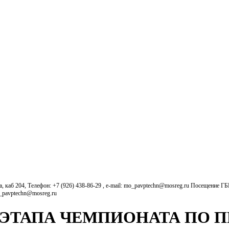
б 204, Телефон: +7 (926) 438-86-29 , e-mail: mo_pavptechn@mosreg.ru Посещение Г
o_pavptechn@mosreg.ru
 ЭТАПА ЧЕМПИОНАТА ПО