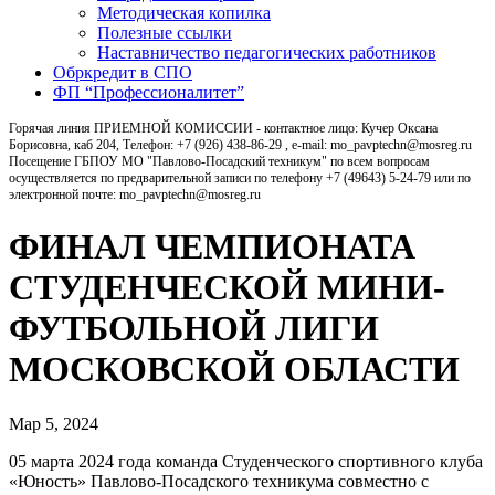
Методическая копилка
Полезные ссылки
Наставничество педагогических работников
Обркредит в СПО
ФП “Профессионалитет”
Горячая линия ПРИЕМНОЙ КОМИССИИ - контактное лицо: Кучер Оксана
Борисовна, каб 204, Телефон: +7 (926) 438-86-29 , e-mail: mo_pavptechn@mosreg.ru
Посещение ГБПОУ МО "Павлово-Посадский техникум" по всем вопросам
осуществляется по предварительной записи по телефону +7 (49643) 5-24-79 или по
электронной почте: mo_pavptechn@mosreg.ru
ФИНАЛ ЧЕМПИОНАТА
СТУДЕНЧЕСКОЙ МИНИ-
ФУТБОЛЬНОЙ ЛИГИ
МОСКОВСКОЙ ОБЛАСТИ
Мар 5, 2024
05 марта 2024 года команда Студенческого спортивного клуба
«Юность» Павлово-Посадского техникума совместно с