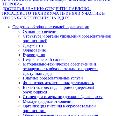
Навигация
ТЕРРОРА»
по
ДОСТИГАЯ ЗНАНИЙ: СТУДЕНТЫ ПАВЛОВО-
записям
ПОСАДСКОГО ТЕХНИКУМА ПРИНЯЛИ УЧАСТИЕ В
УРОКАХ-ЭКСКУРСИЯХ НА ВДНХ
Сведения об образовательной организации
Основные сведения
Структура и органы управления образовательной
организацией
Документы
Образование
Руководство
Педагогический состав
Материально-техническое обеспечение и
оснащенность образовательного процесса.
Доступная среда
Платные образовательные услуги
Финансово-хозяйственная деятельность
Вакантные места для приема (перевода)
обучающихся
Стипендии и меры поддержки обучающихся
Международные отношения
Организация питания в образовательной
организации
Образовательные стандарты и требования