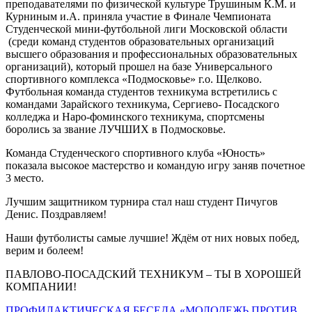
преподавателями по физической культуре Трушиным К.М. и
Курниным и.А. приняла участие в Финале Чемпионата
Студенческой мини-футбольной лиги Московской области
(среди команд студентов образовательных организаций
высшего образования и профессиональных образовательных
организаций), который прошел на базе Универсального
спортивного комплекса «Подмосковье» г.о. Щелково.
Футбольная команда студентов техникума встретились с
командами Зарайского техникума, Сергиево- Посадского
колледжа и Наро-фоминского техникума, спортсмены
боролись за звание ЛУЧШИХ в Подмосковье.
Команда Студенческого спортивного клуба «Юность»
показала высокое мастерство и командую игру заняв почетное
3 место.
Лучшим защитником турнира стал наш студент Пичугов
Денис. Поздравляем!
Наши футболисты самые лучшие! Ждём от них новых побед,
верим и болеем!
ПАВЛОВО-ПОСАДСКИЙ ТЕХНИКУМ – ТЫ В ХОРОШЕЙ
КОМПАНИИ!
ПРОФИЛАКТИЧЕСКАЯ БЕСЕДА «МОЛОДЕЖЬ ПРОТИВ