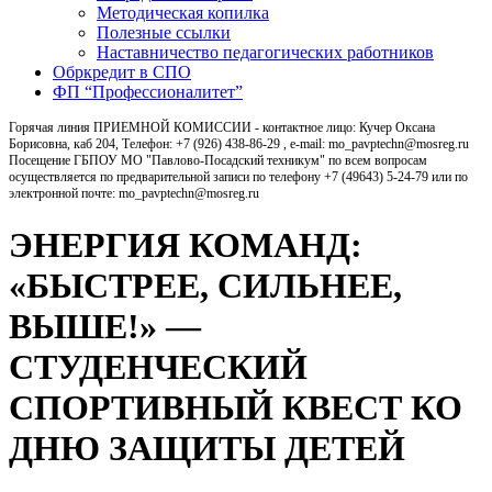
Методическая копилка
Полезные ссылки
Наставничество педагогических работников
Обркредит в СПО
ФП “Профессионалитет”
Горячая линия ПРИЕМНОЙ КОМИССИИ - контактное лицо: Кучер Оксана
Борисовна, каб 204, Телефон: +7 (926) 438-86-29 , e-mail: mo_pavptechn@mosreg.ru
Посещение ГБПОУ МО "Павлово-Посадский техникум" по всем вопросам
осуществляется по предварительной записи по телефону +7 (49643) 5-24-79 или по
электронной почте: mo_pavptechn@mosreg.ru
ЭНЕРГИЯ КОМАНД:
«БЫСТРЕЕ, СИЛЬНЕЕ,
ВЫШЕ!» —
СТУДЕНЧЕСКИЙ
СПОРТИВНЫЙ КВЕСТ КО
ДНЮ ЗАЩИТЫ ДЕТЕЙ