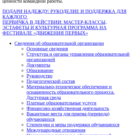
ценности командной работы.
Навигация
ПОДАРИ НАДЕЖДУ: РУКОДЕЛИЕ И ПОДДЕРЖКА ДЛЯ
КАЖДОГО
по
ПЕРВИЧКА В ДЕЙСТВИИ: МАСТЕР‑КЛАССЫ,
записям
ЭСТАФЕТЫ И КУЛЬТУРНАЯ ПРОГРАММА НА
ФЕСТИВАЛЕ «ДВИЖЕНИЯ ПЕРВЫХ»
Сведения об образовательной организации
Основные сведения
Структура и органы управления образовательной
организацией
Документы
Образование
Руководство
Педагогический состав
Материально-техническое обеспечение и
оснащенность образовательного процесса.
Доступная среда
Платные образовательные услуги
Финансово-хозяйственная деятельность
Вакантные места для приема (перевода)
обучающихся
Стипендии и меры поддержки обучающихся
Международные отношения