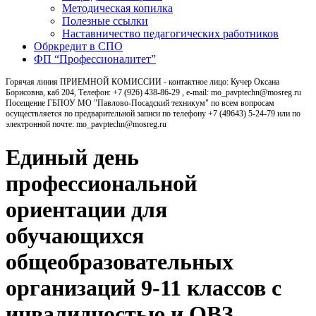
Методическая копилка
Полезные ссылки
Наставничество педагогических работников
Обркредит в СПО
ФП “Профессионалитет”
Горячая линия ПРИЕМНОЙ КОМИССИИ - контактное лицо: Кучер Оксана
Борисовна, каб 204, Телефон: +7 (926) 438-86-29 , e-mail: mo_pavptechn@mosreg.ru
Посещение ГБПОУ МО "Павлово-Посадский техникум" по всем вопросам
осуществляется по предварительной записи по телефону +7 (49643) 5-24-79 или по
электронной почте: mo_pavptechn@mosreg.ru
Единый день
профессиональной
ориентации для
обучающихся
общеобразовательных
организаций 9-11 классов с
инвалидностью и ОВЗ