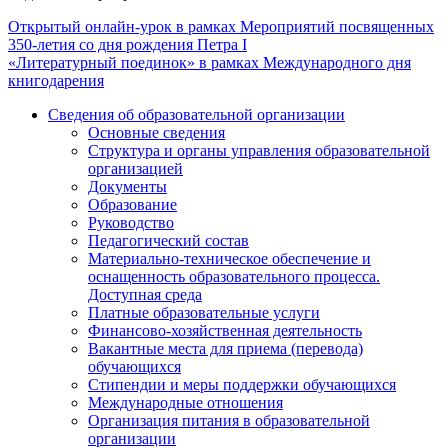
Навигация
Открытый онлайн-урок в рамках Мероприятий посвященных
350-летия со дня рождения Петра I
по
«Литературный поединок» в рамках Международного дня
записям
книгодарения
Сведения об образовательной организации
Основные сведения
Структура и органы управления образовательной
организацией
Документы
Образование
Руководство
Педагогический состав
Материально-техническое обеспечение и
оснащенность образовательного процесса.
Доступная среда
Платные образовательные услуги
Финансово-хозяйственная деятельность
Вакантные места для приема (перевода)
обучающихся
Стипендии и меры поддержки обучающихся
Международные отношения
Организация питания в образовательной
организации