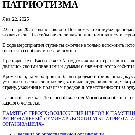
ПАТРИОТИЗМА
Янв 22, 2025
22 января 2025 года в Павлово-Посадском техникуме преподав
захватчиков. Это событие стало важным напоминанием о герои
В ходе мероприятия студенты смогли не только вспомнить ист
боролся за свободу и независимость.
Преподаватель Васильева О.А. подготовила интерактивные эле
делились своими знаниями и думами о значении этого события
Кроме того, на мероприятии были продемонстрированы докумен
услышали песни военных лет, которые подчеркивали дух патри
страну, уважения к подвигам предков и ответственности за буд
Такое событие, как День освобождения Московской области, ос
каждого человека.
Навигация
ПАМЯТЬ О ГЕРОЯХ: ВОЗЛОЖЕНИЕ ЦВЕТОВ К ПАМЯТ
РЕГИОНАЛЬНЫЙ СЕМИНАР «ВОСПИТАТЬ ПАТРИОТА: 
по
ОРГАНИЗАЦИЯХ»
записям
Сведения об образовательной организации