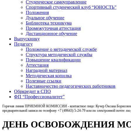
Студенческое самоуправление
Спортивный студенческий клуб “ЮНОСТЬ”
Положения
Дуальное обучение
Библиотека техникума
Промежуточная аттестация
Дистанционное обучение
Выпускнику
Педагогу
Положение о методической службе
Структура методической службы
Повышение квалификации
Аттестация
Наградной материал
Методическая копилка
Полезные ссылки
Наставничество педагогических работников
Обркредит в СПО
ФП “Профессионалитет”
Горячая линия ПРИЕМНОЙ КОМИССИИ - контактное лицо: Кучер Оксана Борисовна, ка
предварительной записи по телефону +7 (49643) 5-24-79 или по электронной почте: m
ДЕНЬ ОСВОБОЖДЕНИЯ МО