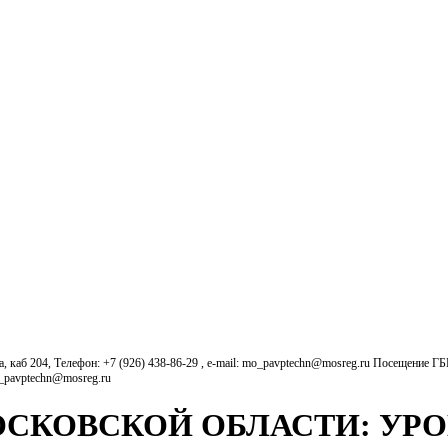
б 204, Телефон: +7 (926) 438-86-29 , e-mail: mo_pavptechn@mosreg.ru Посещение Г
o_pavptechn@mosreg.ru
СКОВСКОЙ ОБЛАСТИ: УРО