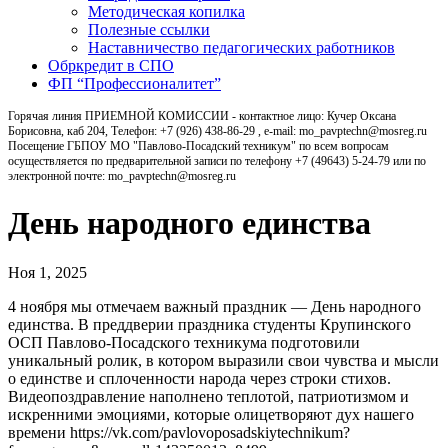
Методическая копилка
Полезные ссылки
Наставничество педагогических работников
Обркредит в СПО
ФП “Профессионалитет”
Горячая линия ПРИЕМНОЙ КОМИССИИ - контактное лицо: Кучер Оксана
Борисовна, каб 204, Телефон: +7 (926) 438-86-29 , e-mail: mo_pavptechn@mosreg.ru
Посещение ГБПОУ МО "Павлово-Посадский техникум" по всем вопросам
осуществляется по предварительной записи по телефону +7 (49643) 5-24-79 или по
электронной почте: mo_pavptechn@mosreg.ru
День народного единства
Ноя 1, 2025
4 ноября мы отмечаем важный праздник — День народного
единства. В преддверии праздника студенты Крупинского
ОСП Павлово-Посадского техникума подготовили
уникальный ролик, в котором выразили свои чувства и мысли
о единстве и сплоченности народа через строки стихов.
Видеопоздравление наполнено теплотой, патриотизмом и
искренними эмоциями, которые олицетворяют дух нашего
времени https://vk.com/pavlovoposadskiytechnikum?