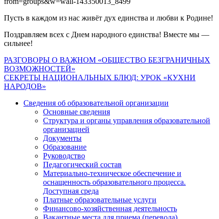
from=groups&w=wall-143350013_8499
Пусть в каждом из нас живёт дух единства и любви к Родине!
Поздравляем всех с Днем народного единства! Вместе мы —
сильнее!
Навигация
РАЗГОВОРЫ О ВАЖНОМ «ОБЩЕСТВО БЕЗГРАНИЧНЫХ
ВОЗМОЖНОСТЕЙ»
по
СЕКРЕТЫ НАЦИОНАЛЬНЫХ БЛЮД: УРОК «КУХНИ
записям
НАРОДОВ»
Сведения об образовательной организации
Основные сведения
Структура и органы управления образовательной
организацией
Документы
Образование
Руководство
Педагогический состав
Материально-техническое обеспечение и
оснащенность образовательного процесса.
Доступная среда
Платные образовательные услуги
Финансово-хозяйственная деятельность
Вакантные места для приема (перевода)