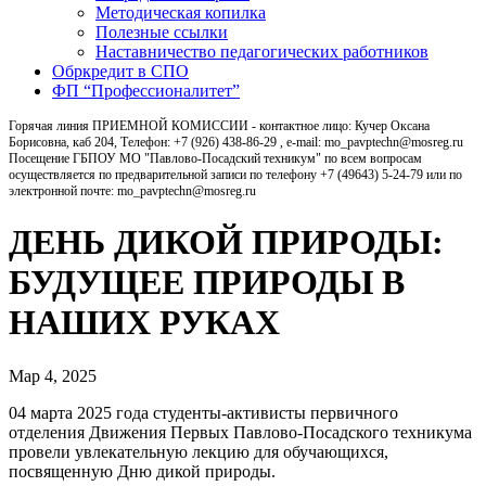
Методическая копилка
Полезные ссылки
Наставничество педагогических работников
Обркредит в СПО
ФП “Профессионалитет”
Горячая линия ПРИЕМНОЙ КОМИССИИ - контактное лицо: Кучер Оксана
Борисовна, каб 204, Телефон: +7 (926) 438-86-29 , e-mail: mo_pavptechn@mosreg.ru
Посещение ГБПОУ МО "Павлово-Посадский техникум" по всем вопросам
осуществляется по предварительной записи по телефону +7 (49643) 5-24-79 или по
электронной почте: mo_pavptechn@mosreg.ru
ДЕНЬ ДИКОЙ ПРИРОДЫ:
БУДУЩЕЕ ПРИРОДЫ В
НАШИХ РУКАХ
Мар 4, 2025
04 марта 2025 года студенты-активисты первичного
отделения Движения Первых Павлово-Посадского техникума
провели увлекательную лекцию для обучающихся,
посвященную Дню дикой природы.