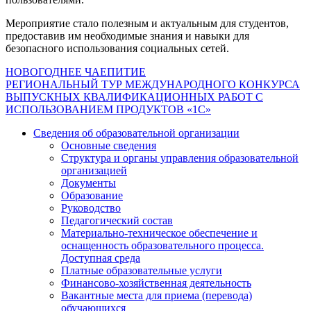
Мероприятие стало полезным и актуальным для студентов,
предоставив им необходимые знания и навыки для
безопасного использования социальных сетей.
Навигация
НОВОГОДНЕЕ ЧАЕПИТИЕ
РЕГИОНАЛЬНЫЙ ТУР МЕЖДУНАРОДНОГО КОНКУРСА
по
ВЫПУСКНЫХ КВАЛИФИКАЦИОННЫХ РАБОТ С
записям
ИСПОЛЬЗОВАНИЕМ ПРОДУКТОВ «1С»
Сведения об образовательной организации
Основные сведения
Структура и органы управления образовательной
организацией
Документы
Образование
Руководство
Педагогический состав
Материально-техническое обеспечение и
оснащенность образовательного процесса.
Доступная среда
Платные образовательные услуги
Финансово-хозяйственная деятельность
Вакантные места для приема (перевода)
обучающихся