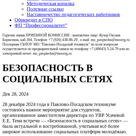
Методическая копилка
Полезные ссылки
Наставничество педагогических работников
Обркредит в СПО
ФП “Профессионалитет”
Горячая линия ПРИЕМНОЙ КОМИССИИ - контактное лицо: Кучер Оксана
Борисовна, каб 204, Телефон: +7 (926) 438-86-29 , e-mail: mo_pavptechn@mosreg.ru
Посещение ГБПОУ МО "Павлово-Посадский техникум" по всем вопросам
осуществляется по предварительной записи по телефону +7 (49643) 5-24-79 или по
электронной почте: mo_pavptechn@mosreg.ru
БЕЗОПАСНОСТЬ В
СОЦИАЛЬНЫХ СЕТЯХ
Дек 28, 2024
28 декабря 2024 года в Павлово-Посадском техникуме
состоялось важное мероприятие для студентов,
организованное заместителем директора по УВР Усачевой
Е.Е. Тема встречи — «Безопасность в социальных сетях» —
была актуальной и востребованной, учитывая всё более
широкое использование социальных платформ молодёжью.