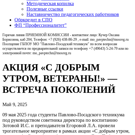
Методическая копилка
Полезные ссылки
Наставничество педагогических работников
Обркредит в СПО
ФП “Профессионалитет”
Горячая линия ПРИЕМНОЙ КОМИССИИ - контактное лицо: Кучер Оксана
Борисовна, каб 204, Телефон: +7 (926) 438-86-29 , e-mail: mo_pavptechn@mosreg.ru
Посещение ГБПОУ МО "Павлово-Посадский техникум" по всем вопросам
осуществляется по предварительной записи по телефону +7 (49643) 5-24-79 или по
электронной почте: mo_pavptechn@mosreg.ru
АКЦИЯ «С ДОБРЫМ
УТРОМ, ВЕТЕРАНЫ!» —
ВСТРЕЧА ПОКОЛЕНИЙ
Май 9, 2025
09 мая 2025 года студенты Павлово-Посадского техникума
под руководством советника директора по воспитанию
Зотовой И.С. и преподавателя Егоровой Л.А. провели
трогательное мероприятие в рамках акции «С добрым утром,