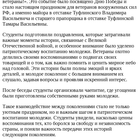
ветераны!». Это событие было посвящено Дню Победы и
стало настоящим праздником для ветеранов вооруженных сил
РФ, а именно майора в отставке Туфлинского Владимира
Васильевича и старшего прапорщика в отставке Туфлинской
Тамары Васильевны.
Студенты подготовили поздравления, которые затрагивали
важные моменты истории, связанные с Великой
Отечественной войной, и особенное внимание было уделено
патриотическому воспитанию молодежи. Ветераны охотно
делились своими воспоминаниями о подвигах своих
товарищей и о том, как важно помнить и ценить мирное небо
над головой. Эти истории были полны эмоций и ярких
деталей, и молодое поколение с большим вниманием их
слушало, задавая вопросы и проявляя искренний интерес.
После беседы студенты организовали чаепитие, где угощения
были приготовлены собственными руками молодежи.
Такое взаимодействие между поколениями стало не только
уютным праздником, но и важным шагом в патриотическом
воспитании молодежи. Студенты увидели, насколько ценны
воспоминания тех, кто боролся за свободу и независимость
страны, и поняли важность передачи этих историй
следующим поколениям.