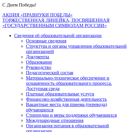
С Днем Победы!
Навигация
АКЦИЯ «ПРАВНУКИ ПОБЕДЫ»
ТОРЖЕСТВЕННАЯ ЛИНЕЙКА, ПОСВЯЩЕННАЯ
по
«ГОСУДАРСТВЕННЫМ СИМВОЛАМ РОССИИ»
записям
Сведения об образовательной организации
Основные сведения
Структура и органы управления образовательной
организацией
Документы
Образование
Руководство
Педагогический состав
Материально-техническое обеспечение и
оснащенность образовательного процесса.
Доступная среда
Платные образовательные услуги
Финансово-хозяйственная деятельность
Вакантные места для приема (перевода)
обучающихся
Стипендии и меры поддержки обучающихся
Международные отношения
Организация питания в образовательной
организации