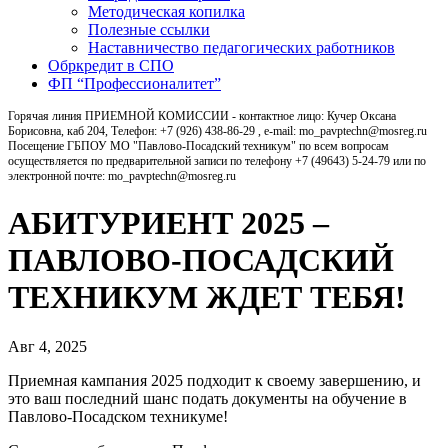
Методическая копилка
Полезные ссылки
Наставничество педагогических работников
Обркредит в СПО
ФП “Профессионалитет”
Горячая линия ПРИЕМНОЙ КОМИССИИ - контактное лицо: Кучер Оксана
Борисовна, каб 204, Телефон: +7 (926) 438-86-29 , e-mail: mo_pavptechn@mosreg.ru
Посещение ГБПОУ МО "Павлово-Посадский техникум" по всем вопросам
осуществляется по предварительной записи по телефону +7 (49643) 5-24-79 или по
электронной почте: mo_pavptechn@mosreg.ru
АБИТУРИЕНТ 2025 –
ПАВЛОВО-ПОСАДСКИЙ
ТЕХНИКУМ ЖДЕТ ТЕБЯ!
Авг 4, 2025
Приемная кампания 2025 подходит к своему завершению, и
это ваш последний шанс подать документы на обучение в
Павлово-Посадском техникуме!