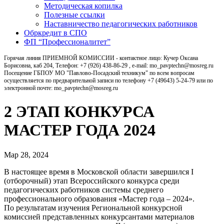
Методическая копилка
Полезные ссылки
Наставничество педагогических работников
Обркредит в СПО
ФП “Профессионалитет”
Горячая линия ПРИЕМНОЙ КОМИССИИ - контактное лицо: Кучер Оксана
Борисовна, каб 204, Телефон: +7 (926) 438-86-29 , e-mail: mo_pavptechn@mosreg.ru
Посещение ГБПОУ МО "Павлово-Посадский техникум" по всем вопросам
осуществляется по предварительной записи по телефону +7 (49643) 5-24-79 или по
электронной почте: mo_pavptechn@mosreg.ru
2 ЭТАП КОНКУРСА
МАСТЕР ГОДА 2024
Мар 28, 2024
В настоящее время в Московской области завершился I
(отборочный) этап Всероссийского конкурса среди
педагогических работников системы среднего
профессионального образования «Мастер года – 2024».
По результатам изучения Региональной конкурсной
комиссией представленных конкурсантами материалов