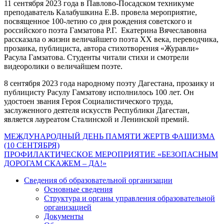
11 сентября 2023 года в Павлово-Посадском техникуме
преподаватель Калабушкина Е.В. провела мероприятие,
посвященное 100-летию со дня рождения советского и
российского поэта Гамзатова Р.Г. Екатерина Вячеславовна
рассказала о жизни величайшего поэта XX века, переводчика,
прозаика, публициста, автора стихотворения «Журавли»
Расула Гамзатова. Студенты читали стихи и смотрели
видеоролики о величайшем поэте.
8 сентября 2023 года народному поэту Дагестана, прозаику и
публицисту Расулу Гамзатову исполнилось 100 лет. Он
удостоен звания Героя Социалистического труда,
заслуженного деятеля искусств Республики Дагестан,
является лауреатом Сталинской и Ленинской премий.
Навигация
МЕЖДУНАРОДНЫЙ ДЕНЬ ПАМЯТИ ЖЕРТВ ФАШИЗМА
(10 СЕНТЯБРЯ)
по
ПРОФИЛАКТИЧЕСКОЕ МЕРОПРИЯТИЕ «БЕЗОПАСНЫМ
записям
ДОРОГАМ СКАЖЕМ – ДА!»
Сведения об образовательной организации
Основные сведения
Структура и органы управления образовательной
организацией
Документы